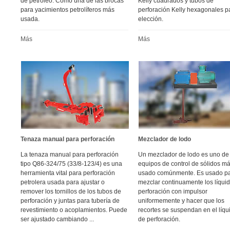
de petróleo. Como una de las brocas
Kelly cuadrados y tubos de
para yacimientos petrolíferos más
perforación Kelly hexagonales p
usada.
elección.
Más
Más
Tenaza manual para perforación
Mezclador de lodo
La tenaza manual para perforación
Un mezclador de lodo es uno de 
tipo Q86-324/75 (33/8-123/4) es una
equipos de control de sólidos m
herramienta vital para perforación
usado comúnmente. Es usado p
petrolera usada para ajustar o
mezclar continuamente los líqui
remover los tornillos de los tubos de
perforación con impulsor
perforación y juntas para tubería de
uniformemente y hacer que los
revestimiento o acoplamientos. Puede
recortes se suspendan en el líqu
ser ajustado cambiando ...
de perforación.