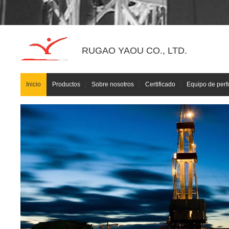
RUGAO YAOU CO., LTD.
Inicio
Productos
Sobre nosotros
Certificado
Equipo de perf