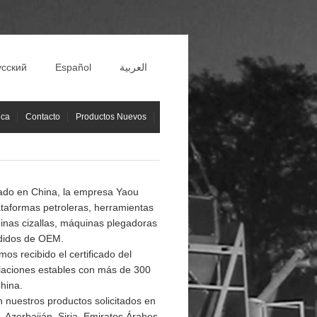
усский
Español
العربية
ica
Contacto
Productos Nuevos
cado en China, la empresa Yaou
ataformas petroleras, herramientas
inas cizallas, máquinas plegadoras
edidos de OEM.
s recibido el certificado del
elaciones estables con más de 300
hina.
n nuestros productos solicitados en
 Azerbaiján, Siria, Emiratos Árabes