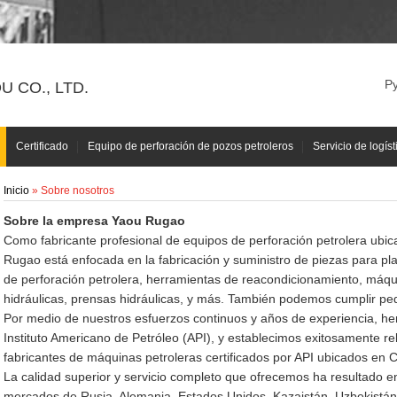
Р
 CO., LTD.
Certificado
Equipo de perforación de pozos petroleros
Servicio de logíst
Inicio
» Sobre nosotros
Sobre la empresa Yaou Rugao
Como fabricante profesional de equipos de perforación petrolera ubi
Rugao está enfocada en la fabricación y suministro de piezas para pl
de perforación petrolera, herramientas de reacondicionamiento, máqu
hidráulicas, prensas hidráulicas, y más. También podemos cumplir p
Por medio de nuestros esfuerzos continuos y años de experiencia, hemo
Instituto Americano de Petróleo (API), y establecimos exitosamente r
fabricantes de máquinas petroleras certificados por API ubicados en C
La calidad superior y servicio completo que ofrecemos ha resultado e
mercados de Rusia, Alemania, Estados Unidos, Kazajstán, Uzbekistán,