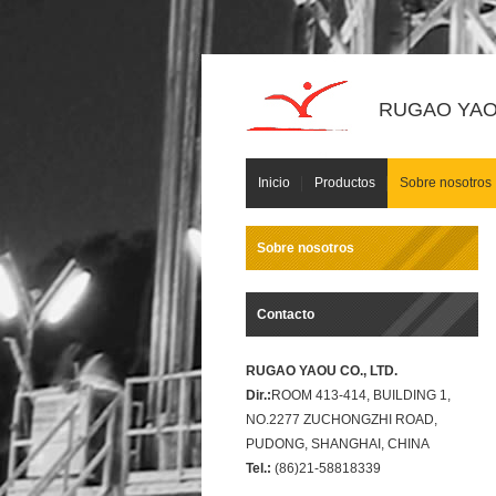
RUGAO YAOU
Inicio
Productos
Sobre nosotros
Sobre nosotros
Contacto
RUGAO YAOU CO., LTD.
Dir.:
ROOM 413-414, BUILDING 1,
NO.2277 ZUCHONGZHI ROAD,
PUDONG, SHANGHAI, CHINA
Tel.:
(86)21-58818339