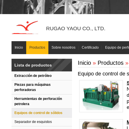
RUGAO YAOU CO., LTD.
Inicio
Productos
Sobre nosotros
Certificado
Equipo de perf
Inicio
»
Productos
» 
Lista de productos
Equipo de control de s
Extracción de petróleo
Piezas para máquinas
N
perforadoras
d
Herramientas de perforación
p
petrolera
e
Equipos de control de sólidos
Separador de esquistos
U