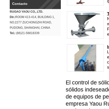
q
Contacto
RUGAO YAOU CO., LTD.
Dir.:
ROOM 413-414, BUILDING 1,
N
NO.2277 ZUCHONGZHI ROAD,
m
PUDONG, SHANGHAI, CHINA
Tel.:
(86)21-58818339
e
L
e
c
s
El control de sól
sólidos indesead
de equipos de per
empresa Yaou Ru