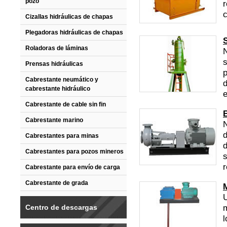
pozo
r
c
Cizallas hidráulicas de chapas
Plegadoras hidráulicas de chapas
Roladoras de láminas
N
s
Prensas hidráulicas
p
Cabrestante neumático y
cabrestante hidráulico
e
Cabrestante de cable sin fin
Cabrestante marino
d
Cabrestantes para minas
d
Cabrestantes para pozos mineros
s
r
Cabrestante para envío de carga
Cabrestante de grada
U
Centro de descargas
l