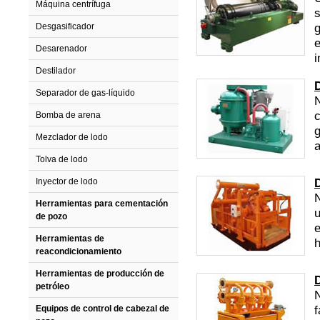
Máquina centrífuga
s
g
Desgasificador
e
Desarenador
i
Destilador
Separador de gas-líquido
N
c
Bomba de arena
g
Mezclador de lodo
a
Tolva de lodo
Inyector de lodo
N
Herramientas para cementación
u
de pozo
e
Herramientas de
h
reacondicionamiento
Herramientas de producción de
petróleo
N
f
Equipos de control de cabezal de