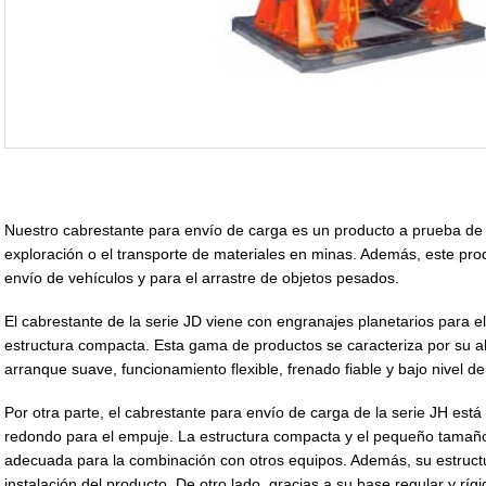
Nuestro cabrestante para envío de carga es un producto a prueba de f
exploración o el transporte de materiales en minas. Además, este pr
envío de vehículos y para el arrastre de objetos pesados.
El cabrestante de la serie JD viene con engranajes planetarios para e
estructura compacta. Esta gama de productos se caracteriza por su alta 
arranque suave, funcionamiento flexible, frenado fiable y bajo nivel d
Por otra parte, el cabrestante para envío de carga de la serie JH está 
redondo para el empuje. La estructura compacta y el pequeño tamañ
adecuada para la combinación con otros equipos. Además, su estructura
instalación del producto. De otro lado, gracias a su base regular y ríg