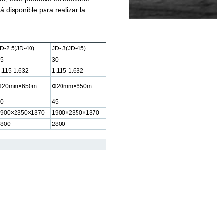
 disponible para realizar la
D-2.5(JD-40)
JD- 3(JD-45)
25
30
.115-1.632
1.115-1.632
Φ20mm×650m
Φ20mm×650m
40
45
1900×2350×1370
1900×2350×1370
2800
2800