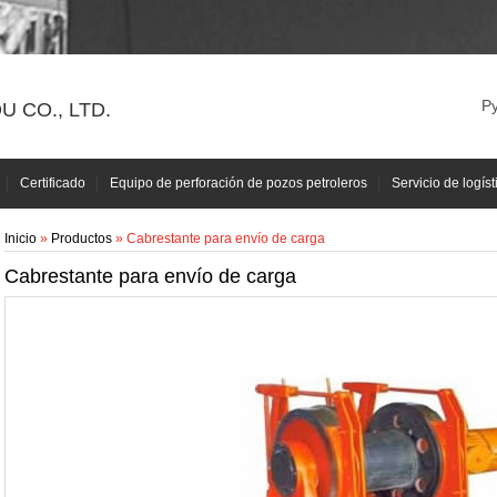
Р
 CO., LTD.
Certificado
Equipo de perforación de pozos petroleros
Servicio de logíst
Inicio
»
Productos
» Cabrestante para envío de carga
Cabrestante para envío de carga