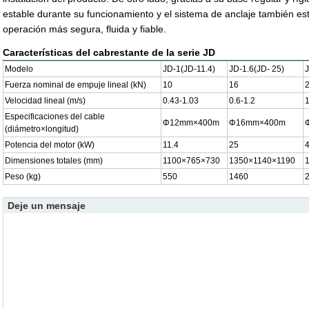
estable durante su funcionamiento y el sistema de anclaje también está
operación más segura, fluida y fiable.
Características del cabrestante de la serie JD
Modelo
JD-1(JD-11.4)
JD-1.6(JD- 25)
J
Fuerza nominal de empuje lineal (kN)
10
16
Velocidad lineal (m/s)
0.43-1.03
0.6-1.2
1
Especificaciones del cable
Φ12mm×400m
Φ16mm×400m
(diámetro×longitud)
Potencia del motor (kW)
11.4
25
Dimensiones totales (mm)
1100×765×730
1350×1140×1190
Peso (kg)
550
1460
Deje un mensaje