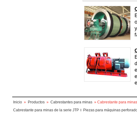
E
o
y
f
E
d
e
e
e
Inicio
»
Productos
»
Cabrestantes para minas
» Cabrestante para minas 
Cabrestante para minas de la serie JTP
Piezas para máquinas perforad