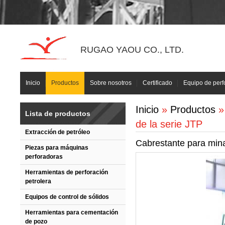
RUGAO YAOU CO., LTD.
Inicio
Productos
Sobre nosotros
Certificado
Equipo de perf
Inicio
»
Productos
Lista de productos
de la serie JTP
Extracción de petróleo
Cabrestante para mina
Piezas para máquinas
perforadoras
Herramientas de perforación
petrolera
Equipos de control de sólidos
Herramientas para cementación
de pozo