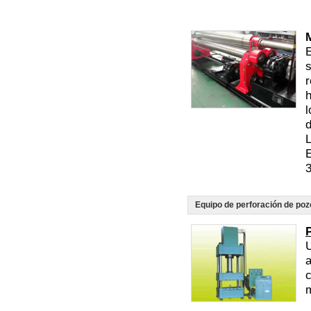
E
s
r
h
l
d
L
Equipo de perforación de poz
U
a
c