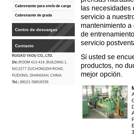
Cabrestante para envío de carga
las necesidades d
servicio a nuestr
Cabrestante de grada
mantenimiento a d
Centro de descargas
de entrenamiento,
servicio postvent
Contacto
Si usted se encu
RUGAO YAOU CO., LTD.
Dir.:
ROOM 413-414, BUILDING 1,
productos, no du
NO.2277 ZUCHONGZHI ROAD,
mejor opción.
PUDONG, SHANGHAI, CHINA
Tel.:
(86)21-58818339
A
C
D
P