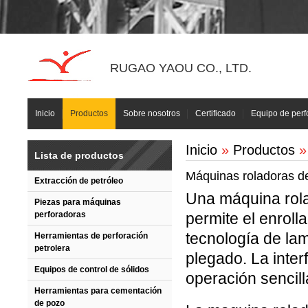
RUGAO YAOU CO., LTD.
Inicio
Productos
Sobre nosotros
Certificado
Equipo de perf
Inicio
»
Productos
»
Lista de productos
Máquinas roladoras d
Extracción de petróleo
Una máquina rola
Piezas para máquinas
perforadoras
permite el enroll
tecnología de lam
Herramientas de perforación
petrolera
plegado. La inte
Equipos de control de sólidos
operación sencilla
Herramientas para cementación
de pozo