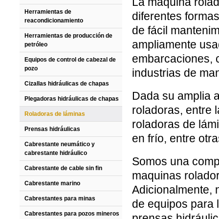
La maquina rolad
Herramientas de
diferentes formas
reacondicionamiento
de fácil manteni
Herramientas de producción de
ampliamente usad
petróleo
embarcaciones, ca
Equipos de control de cabezal de
pozo
industrias de ma
Cizallas hidráulicas de chapas
Dada su amplia a
Plegadoras hidráulicas de chapas
roladoras, entre
Roladoras de láminas
roladoras de lám
Prensas hidráulicas
en frío, entre otra
Cabrestante neumático y
cabrestante hidráulico
Somos una compañ
Cabrestante de cable sin fin
maquinas rolador
Cabrestante marino
Adicionalmente, 
Cabrestantes para minas
de equipos para l
Cabrestantes para pozos mineros
prensas hidráulic