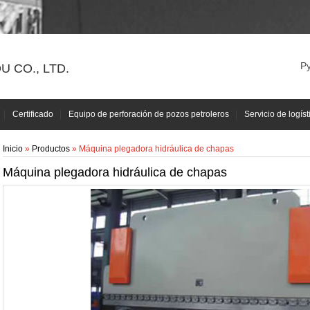
Р
 CO., LTD.
Certificado
Equipo de perforación de pozos petroleros
Servicio de logíst
Inicio
»
Productos
» Máquina plegadora hidráulica de chapas
Máquina plegadora hidráulica de chapas