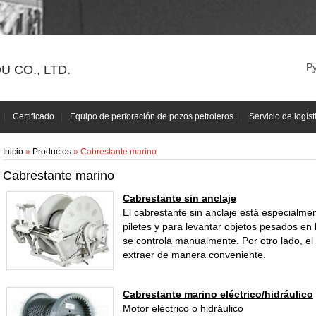
Р
 CO., LTD.
Certificado
Equipo de perforación de pozos petroleros
Servicio de logíst
Inicio
»
Productos
» Cabrestante marino
Cabrestante marino
Cabrestante sin anclaje
El cabrestante sin anclaje está especialme
piletes y para levantar objetos pesados en 
se controla manualmente. Por otro lado, e
extraer de manera conveniente.
Cabrestante marino eléctrico/hidráulico
Motor eléctrico o hidráulico