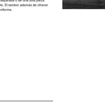
 separada o de una sola pieza
ible. El tambor además de ofrecer
uniforme.