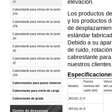
elevación.
JK
Cabrestante para minas de la serie
Los productos de 
JTP
y los productos 
Cabrestante para minas de la serie
JTK
de desplazamien
estándar fabricad
Cabrestante para minas de la serie
JH
Debido a su apar
Cabrestante para minas de la serie
de ruido, rotació
JD
cabrestante para
Cabrestante para minas de la serie
nuestros clientes
JZ
Cabrestante para minas de la serie
Especificacione
JTP
Fuerza
Veloc
Cabrestantes para pozos mineros
Modelo
nominal del
del c
cable (kN)
(m/mi
Cabrestante para envío de carga
Cabrestante de grada
JK0.6(1.2)
6
JK0.8(1.6)
8
Centro de descargas