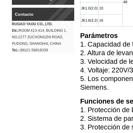
48
JK1.0(2.0)
10
Contacto
JK1.6(3.2)
16
RUGAO YAOU CO., LTD.
Dir.:
ROOM 413-414, BUILDING 1,
Parámetros
NO.2277 ZUCHONGZHI ROAD,
1. Capacidad de t
PUDONG, SHANGHAI, CHINA
Tel.:
(86)21-58818339
2. Altura de leva
3. Velocidad de 
4. Voltaje: 220V
5. Los component
Siemens.
Funciones de s
1. Protección de 
2. Sistema de p
3. Protección de