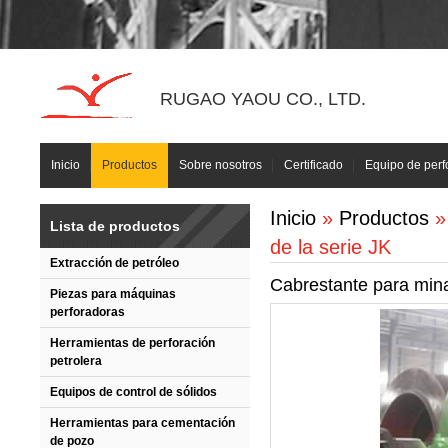
RUGAO YAOU CO., LTD.
Inicio
Productos
Sobre nosotros
Certificado
Equipo de perf
Inicio
»
Productos
Lista de productos
de la serie JK
Extracción de petróleo
Cabrestante para mina
Piezas para máquinas
perforadoras
Herramientas de perforación
petrolera
Equipos de control de sólidos
Herramientas para cementación
de pozo