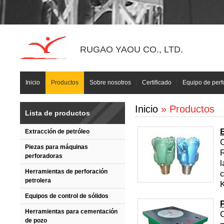
RUGAO YAOU CO., LTD.
Inicio
Productos
Sobre nosotros
Certificado
Equipo de perf
Inicio
» Productos
Lista de productos
Extracción de petróleo
C
Piezas para máquinas
perforadoras
l
Herramientas de perforación
c
petrolera
K
Equipos de control de sólidos
Herramientas para cementación
C
de pozo