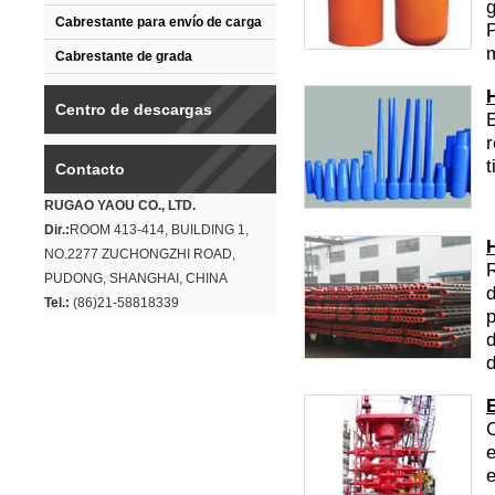
g
Cabrestante para envío de carga
P
m
Cabrestante de grada
Centro de descargas
E
r
t
Contacto
RUGAO YAOU CO., LTD.
Dir.:
ROOM 413-414, BUILDING 1,
NO.2277 ZUCHONGZHI ROAD,
PUDONG, SHANGHAI, CHINA
d
Tel.:
(86)21-58818339
p
d
d
C
e