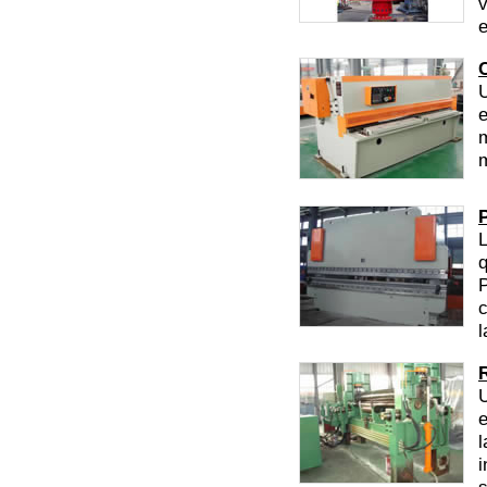
v
e
U
e
m
m
L
q
P
c
l
U
e
l
i