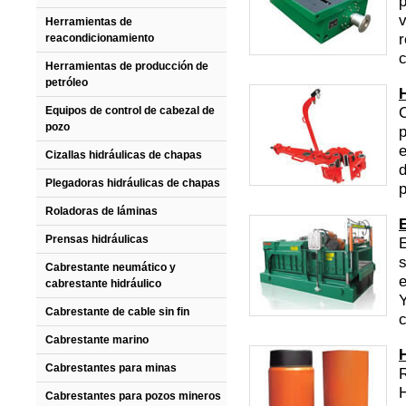
p
v
Herramientas de
r
reacondicionamiento
c
Herramientas de producción de
petróleo
C
Equipos de control de cabezal de
pozo
p
e
Cizallas hidráulicas de chapas
d
Plegadoras hidráulicas de chapas
p
Roladoras de láminas
Prensas hidráulicas
E
s
Cabrestante neumático y
e
cabrestante hidráulico
Y
Cabrestante de cable sin fin
c
Cabrestante marino
Cabrestantes para minas
Cabrestantes para pozos mineros