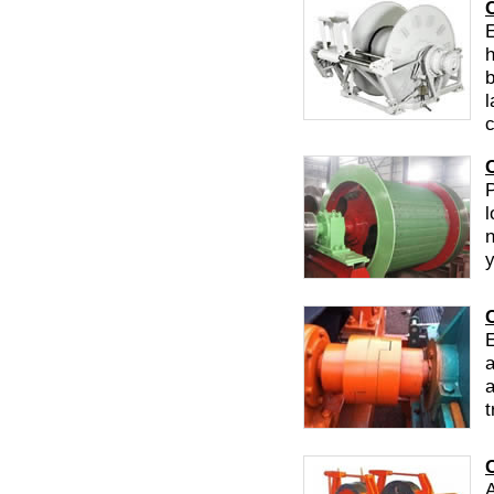
E
h
b
l
c
l
n
y
E
a
t
A