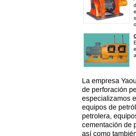
d
e
s
o
E
e
a
La empresa Yaou 
de perforación p
especializamos e
equipos de petró
petrolera, equipo
cementación de p
así como también