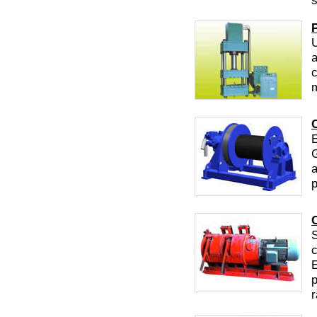
s
U
a
c
E
G
a
p
C
S
c
E
p
r