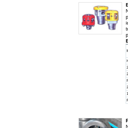
B
N
p
i
t
p
E
N