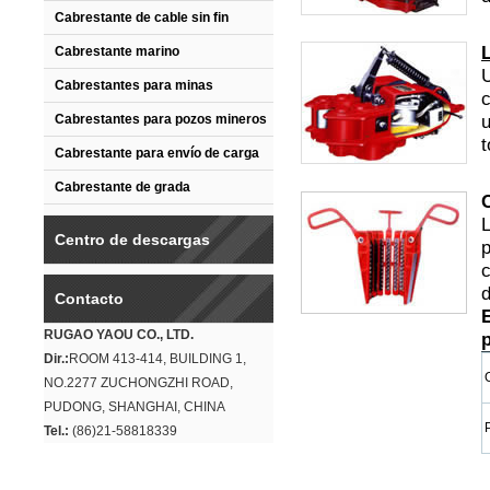
Cabrestante de cable sin fin
Cabrestante marino
U
Cabrestantes para minas
c
u
Cabrestantes para pozos mineros
t
Cabrestante para envío de carga
Cabrestante de grada
Centro de descargas
p
c
Contacto
RUGAO YAOU CO., LTD.
Dir.:
ROOM 413-414, BUILDING 1,
NO.2277 ZUCHONGZHI ROAD,
PUDONG, SHANGHAI, CHINA
Tel.:
(86)21-58818339