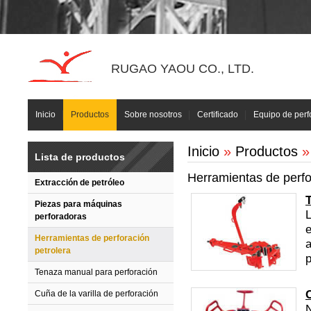
RUGAO YAOU CO., LTD.
Inicio
Productos
Sobre nosotros
Certificado
Equipo de perf
Inicio
»
Productos
» 
Lista de productos
Herramientas de perfo
Extracción de petróleo
Piezas para máquinas
L
perforadoras
e
Herramientas de perforación
a
petrolera
p
Tenaza manual para perforación
C
Cuña de la varilla de perforación
N