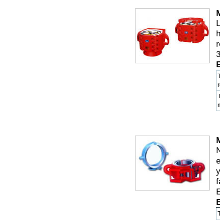
L
h
r
3
e
y
f
E