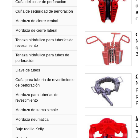
Cuña del collar de perforación
d
a
Cuña de seguridad de perforación
c
Mordaza de cierre central
Mordaza de cierre lateral
Tenaza hidráulica para tuberías de
N
revestimiento
q
Tenaza hidráulica para tubos de
perforación
Llave de tubos
Cuña para tubería de revestimiento
N
de perforación
p
Mordaza para tuberías de
revestimiento
Mordaza de tramo simple
Mordaza neumática
L
Buje rodillo Kelly
t
p