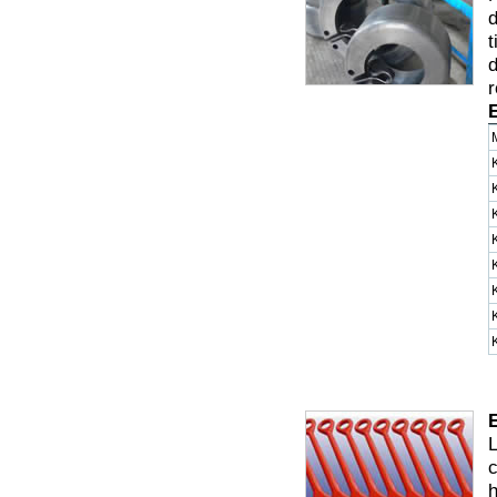
d
t
d
r
L
c
h