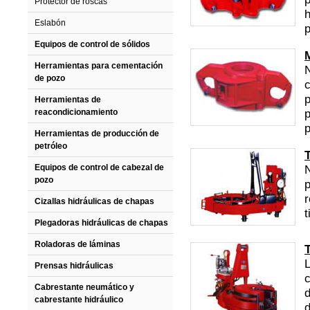
Protector de roscas
h
Eslabón
p
Equipos de control de sólidos
M
Herramientas para cementación
N
de pozo
c
p
Herramientas de
p
reacondicionamiento
p
Herramientas de producción de
petróleo
Equipos de control de cabezal de
N
pozo
p
r
Cizallas hidráulicas de chapas
t
Plegadoras hidráulicas de chapas
Roladoras de láminas
L
Prensas hidráulicas
c
Cabrestante neumático y
d
cabrestante hidráulico
d