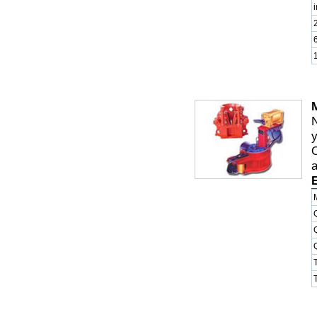
i
y
a