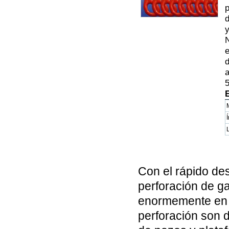
p
d
y
N
e
d
a
5
Con el rápido des
perforación de g
enormemente en l
perforación son 