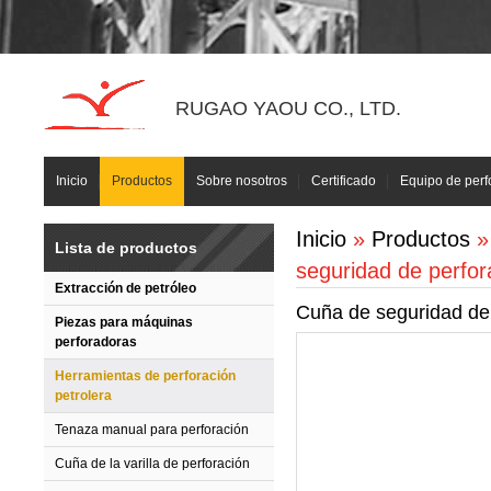
RUGAO YAOU CO., LTD.
Inicio
Productos
Sobre nosotros
Certificado
Equipo de perf
Inicio
»
Productos
Lista de productos
seguridad de perfor
Extracción de petróleo
Cuña de seguridad de
Piezas para máquinas
perforadoras
Herramientas de perforación
petrolera
Tenaza manual para perforación
Cuña de la varilla de perforación