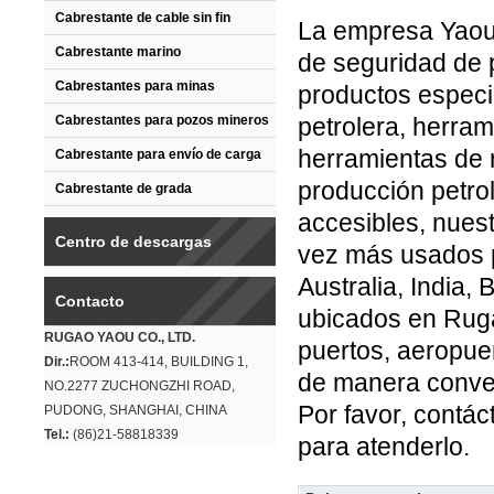
Cabrestante de cable sin fin
La empresa Yaou
Cabrestante marino
de seguridad de 
Cabrestantes para minas
productos especi
Cabrestantes para pozos mineros
petrolera, herra
herramientas de 
Cabrestante para envío de carga
producción petrol
Cabrestante de grada
accesibles, nues
Centro de descargas
vez más usados p
Australia, India,
Contacto
ubicados en Ruga
RUGAO YAOU CO., LTD.
puertos, aeropuer
Dir.:
ROOM 413-414, BUILDING 1,
de manera conve
NO.2277 ZUCHONGZHI ROAD,
Por favor, contác
PUDONG, SHANGHAI, CHINA
Tel.:
(86)21-58818339
para atenderlo.