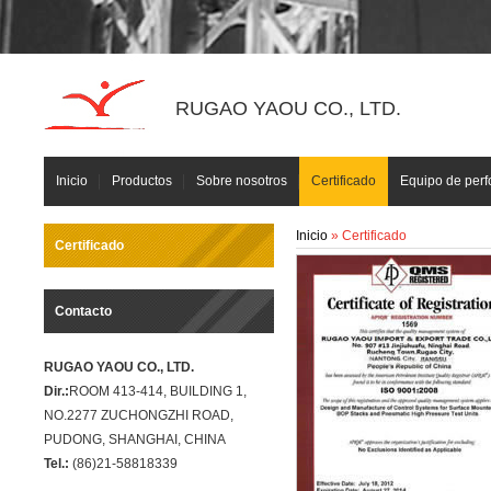
RUGAO YAOU CO., LTD.
Inicio
Productos
Sobre nosotros
Certificado
Equipo de perf
Inicio
» Certificado
Certificado
Contacto
RUGAO YAOU CO., LTD.
Dir.:
ROOM 413-414, BUILDING 1,
NO.2277 ZUCHONGZHI ROAD,
PUDONG, SHANGHAI, CHINA
Tel.:
(86)21-58818339