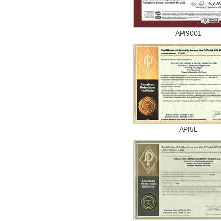
API9001
API5L