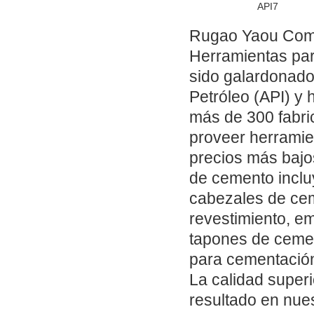
API7
Rugao Yaou Comp
Herramientas pa
sido galardonados
Petróleo (API) y 
más de 300 fabric
proveer herramie
precios más bajo
de cemento incluy
cabezales de cem
revestimiento, e
tapones de cemen
para cementación
La calidad super
resultado en nue