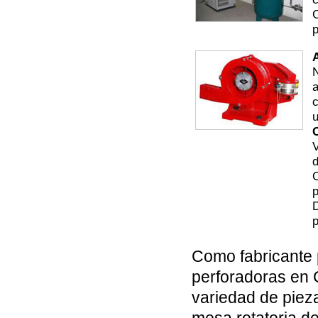
p
N
a
u
C
V
d
C
p
D
Como fabricante 
perforadoras en 
variedad de piez