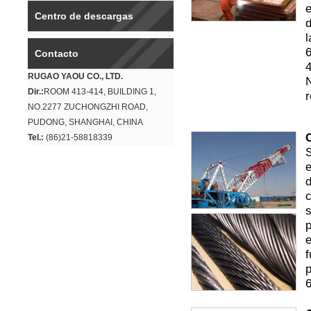
e
Centro de descargas
d
l
Contacto
RUGAO YAOU CO., LTD.
Dir.:
ROOM 413-414, BUILDING 1,
r
NO.2277 ZUCHONGZHI ROAD,
PUDONG, SHANGHAI, CHINA
Tel.:
(86)21-58818339
S
e
d
c
s
p
e
f
p