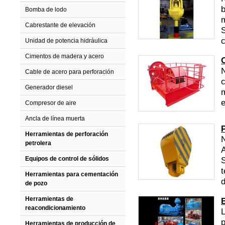
b
Bomba de lodo
m
Cabrestante de elevación
S
c
Unidad de potencia hidráulica
Cimentos de madera y acero
N
Cable de acero para perforación
c
Generador diesel
m
e
Compresor de aire
Ancla de línea muerta
P
Herramientas de perforación
N
petrolera
A
Equipos de control de sólidos
S
t
Herramientas para cementación
d
de pozo
Herramientas de
reacondicionamiento
p
Herramientas de producción de