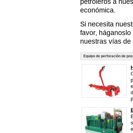
petroleros a nue
económica.
Si necesita nuest
favor, háganoslo
nuestras vías de
Equipo de perforación de poz
C
p
e
d
p
E
s
e