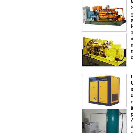
g
a
N
a
i
n
n
e
s
d
t
p
d
c