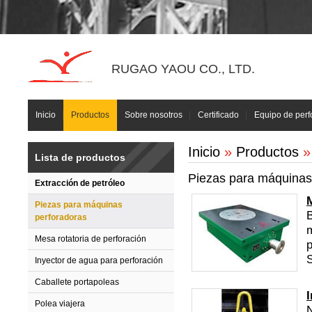
RUGAO YAOU CO., LTD.
Inicio
Productos
Sobre nosotros
Certificado
Equipo de perf
Inicio
»
Productos
»
Lista de productos
Piezas para máquinas
Extracción de petróleo
Piezas para máquinas
B
perforadoras
m
Mesa rotatoria de perforación
p
Inyector de agua para perforación
Caballete portapoleas
Polea viajera
N