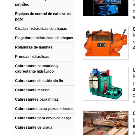
petróleo
n
Equipos de control de cabezal de
t
pozo
Cizallas hidráulicas de chapas
N
Plegadoras hidráulicas de chapas
n
A
Roladoras de láminas
Prensas hidráulicas
Cabrestante neumático y
cabrestante hidráulico
Cabrestante de cable sin fin
p
s
Cabrestante marino
c
Cabrestantes para minas
d
Cabrestantes para pozos mineros
Cabrestante para envío de carga
L
e
Cabrestante de grada
u