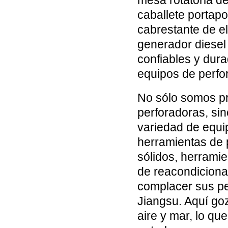
mesa rotatoria de
caballete portap
cabrestante de e
generador diesel
confiables y dur
equipos de perfor
No sólo somos p
perforadoras, si
variedad de equi
herramientas de p
sólidos, herrami
de reacondicion
complacer sus p
Jiangsu. Aquí go
aire y mar, lo qu