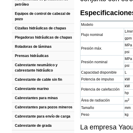
petróleo
Especificaciones
Equipos de control de cabezal de
pozo
Modelo
Cizallas hidráulicas de chapas
L/mi
Flujo nominal
Plegadoras hidráulicas de chapas
gpm
MPa
Roladoras de láminas
Presión máx.
psi
Prensas hidráulicas
MPa
Presión nominal
Cabrestante neumático y
psi
cabrestante hidráulico
Capacidad disponible
L
Potencia de impulso
kW
Cabrestante de cable sin fin
kW
Cabrestante marino
Potencia de calefacción
hp
Cabrestantes para minas
2
Área de radiación
m
Cabrestantes para pozos mineros
Tamaño
mm
Peso
kg
Cabrestante para envío de carga
La empresa Yaou
Cabrestante de grada