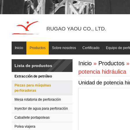
RUGAO YAOU CO., LTD.
Inicio
Productos
Sobre nosotros
Certificado
Equipo de perf
Inicio
»
Productos
Lista de productos
potencia hidráulica
Extracción de petróleo
Unidad de potencia hi
Piezas para máquinas
perforadoras
Mesa rotatoria de perforación
Inyector de agua para perforación
Caballete portapoleas
Polea viajera