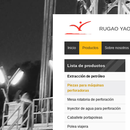
RUGAO YAOU
Inicio
Productos
Sobre nosotros
Lista de productos
Extracción de petróleo
Piezas para máquinas
perforadoras
Mesa rotatoria de perforación
Inyector de agua para perforación
Caballete portapoleas
Polea viajera