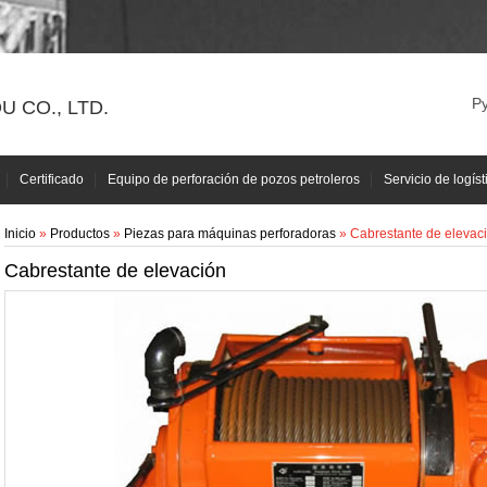
Р
 CO., LTD.
Certificado
Equipo de perforación de pozos petroleros
Servicio de logíst
Inicio
»
Productos
»
Piezas para máquinas perforadoras
» Cabrestante de elevac
Cabrestante de elevación