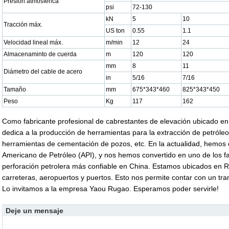
Presión atmosférica
psi
72-130
kN
5
10
Tracción máx.
US ton
0.55
1.1
Velocidad lineal máx.
m/min
12
24
Almacenaminto de cuerda
m
120
120
mm
8
11
Diámetro del cable de acero
in
5/16
7/16
Tamaño
mm
675*343*460
825*343*450
Peso
Kg
117
162
Como fabricante profesional de cabrestantes de elevación ubicado e
dedica a la producción de herramientas para la extracción de petróleo
herramientas de cementación de pozos, etc. En la actualidad, hemos obt
Americano de Petróleo (API), y nos hemos convertido en uno de los f
perforación petrolera más confiable en China. Estamos ubicados en 
carreteras, aeropuertos y puertos. Esto nos permite contar con un tr
Lo invitamos a la empresa Yaou Rugao. Esperamos poder servirle!
Deje un mensaje