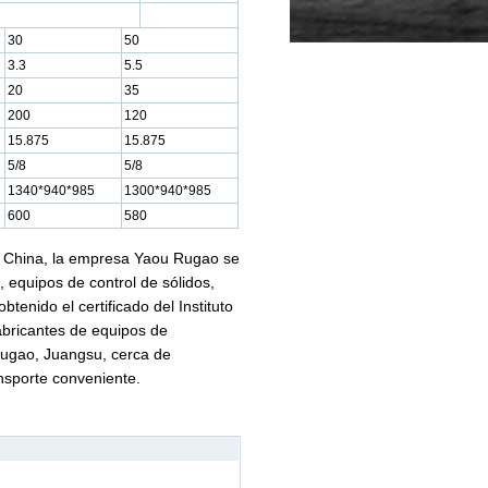
30
50
3.3
5.5
20
35
200
120
15.875
15.875
5/8
5/8
1340*940*985
1300*940*985
600
580
n China, la empresa Yaou Rugao se
, equipos de control de sólidos,
enido el certificado del Instituto
abricantes de equipos de
Rugao, Juangsu, cerca de
ansporte conveniente.