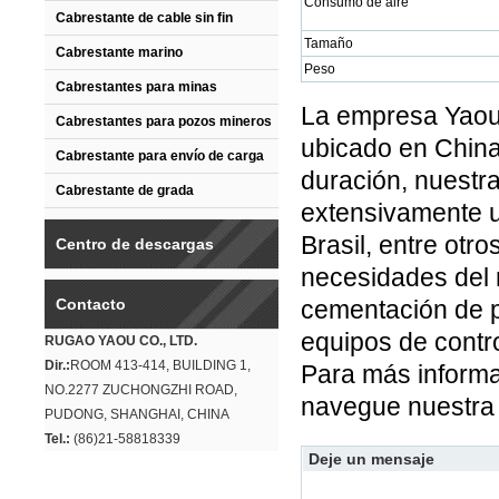
Consumo de aire
Cabrestante de cable sin fin
Tamaño
Cabrestante marino
Peso
Cabrestantes para minas
La empresa Yaou 
Cabrestantes para pozos mineros
ubicado en China
Cabrestante para envío de carga
duración, nuestr
Cabrestante de grada
extensivamente us
Brasil, entre otr
Centro de descargas
necesidades del
Contacto
cementación de p
equipos de contro
RUGAO YAOU CO., LTD.
Dir.:
ROOM 413-414, BUILDING 1,
Para más informa
NO.2277 ZUCHONGZHI ROAD,
navegue nuestra
PUDONG, SHANGHAI, CHINA
Tel.:
(86)21-58818339
Deje un mensaje