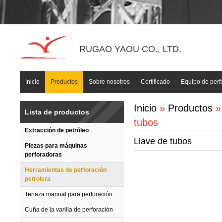
RUGAO YAOU CO., LTD.
Inicio
Productos
Sobre nosotros
Certificado
Equipo de perf
Inicio
»
Productos
Lista de productos
tubos
Extracción de petróleo
Llave de tubos
Piezas para máquinas
perforadoras
Herramientas de perforación
petrolera
Tenaza manual para perforación
Cuña de la varilla de perforación