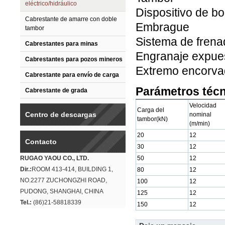
eléctrico/hidráulico
Dispositivo de b
Cabrestante de amarre con doble
Embrague
tambor
Sistema de frena
Cabrestantes para minas
Engranaje expue
Cabrestantes para pozos mineros
Extremo encorv
Cabrestante para envío de carga
Parámetros téc
Cabrestante de grada
Velocidad
Carga del
Centro de descargas
nominal
tambor(kN)
(m/min)
20
12
Contacto
30
12
RUGAO YAOU CO., LTD.
50
12
Dir.:
ROOM 413-414, BUILDING 1,
80
12
NO.2277 ZUCHONGZHI ROAD,
100
12
PUDONG, SHANGHAI, CHINA
125
12
Tel.:
(86)21-58818339
150
12