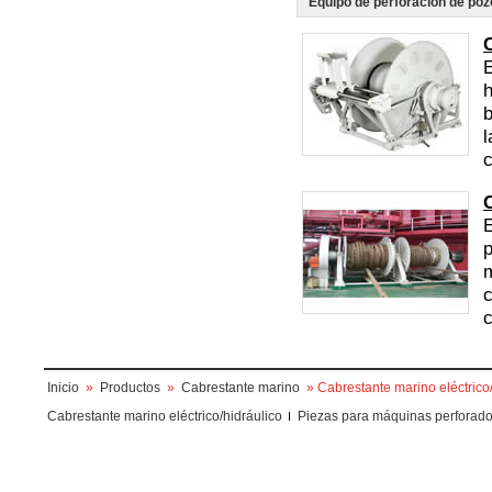
Equipo de perforación de poz
E
h
b
l
c
E
p
m
c
c
Inicio
»
Productos
»
Cabrestante marino
» Cabrestante marino eléctrico/
Cabrestante marino eléctrico/hidráulico
Piezas para máquinas perforad