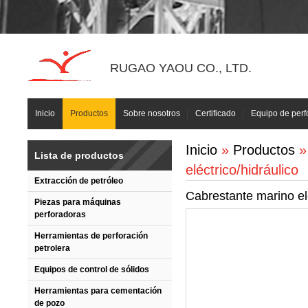
RUGAO YAOU CO., LTD.
Inicio
Productos
Sobre nosotros
Certificado
Equipo de perf
Inicio
»
Productos
Lista de productos
eléctrico/hidráulico
Extracción de petróleo
Cabrestante marino elé
Piezas para máquinas
perforadoras
Herramientas de perforación
petrolera
Equipos de control de sólidos
Herramientas para cementación
de pozo