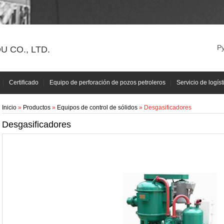
Р
 CO., LTD.
Certificado
Equipo de perforación de pozos petroleros
Servicio de logíst
Inicio
»
Productos
»
Equipos de control de sólidos
» Desgasificadores
Desgasificadores