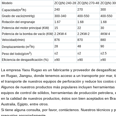
Modelo
ZCQ(N) 240-28
ZCQ(N) 270-48
ZCQ(N) 30
3
240
270
300
Capacidad(m
/h)
Grado de vacío(mmHg)
300-340
400-550
400-550
Rotación del engranaje
1.67
1.68
1.68
Potencia del motor principal (KW)
15
22
30
Potencia de la bomba de vacío (KW)
2.2KW-4
2.2KW-2
4KW-4
Velocidad(r/min)
876
870
880
3
28
48
90
Desplazamiento (m
/h)
3
≤2
≤2
≤2.5
Peso del lodo(g/cm
)
Eficiencia de desgasificación (%)
≥90
≥90
≥90
La empresa Yaou Rugao es un fabricante y proveedor de desgasifica
en Rugao, Jiangsu, donde tenemos acceso a un transporte por mar, tier
el transporte de nuestros equipos de perforación y reduce los costos 
Algunos de nuestros productos más populares incluyen herramientas p
equipos de control de sólidos, herramientas de producción petrolera,
en la calidad de nuestros productos, éstos son bien aceptados en Bra
Australia, Egipto, entre otros.
Si tiene alguna consulta, por favor, contáctenos. Nuestros técnicos y
preguntas apropiadamente.