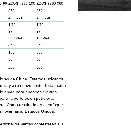
0-90
ZCQ(N) 360-180
ZCQ(N) 360-360
360
360
400-550
400-550
1.72
1.72
37
37
5.5KW-4
11KW-4
860
860
180
360
≤2.5
≤2.5
≥90
≥90
dores de China. Estamos ubicados
ra y aire conveniente. Esto facilita
de envío para nuestros clientes.
ara la perforación petrolera,
 etc. Como resultado en el enfoque
sil, Alemania, Estados Unidos,
 personal de ventas contestarán sus