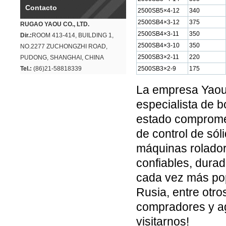
Contacto
2500SB5×4-12
340
2500SB4×3-12
375
RUGAO YAOU CO., LTD.
2500SB4×3-11
350
Dir.:
ROOM 413-414, BUILDING 1,
2500SB4×3-10
350
NO.2277 ZUCHONGZHI ROAD,
2500SB3×2-11
220
PUDONG, SHANGHAI, CHINA
Tel.:
(86)21-58818339
2500SB3×2-9
175
La empresa Yaou
especialista de
estado compromet
de control de sól
máquinas rolador
confiables, dura
cada vez más pop
Rusia, entre otro
compradores y ag
visitarnos!