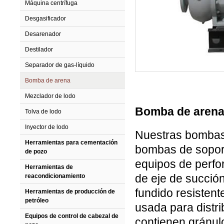
Máquina centrífuga
Desgasificador
Desarenador
Destilador
Separador de gas-líquido
Bomba de arena
Mezclador de lodo
Bomba de aren
Tolva de lodo
Inyector de lodo
Nuestras bombas
Herramientas para cementación
bombas de soport
de pozo
equipos de perfor
Herramientas de
de eje de succión
reacondicionamiento
fundido resisten
Herramientas de producción de
petróleo
usada para distri
Equipos de control de cabezal de
contienen gránulo