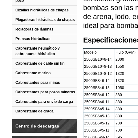
pozo
bombas son las 
Cizallas hidráulicas de chapas
de arena, lodo, 
Plegadoras hidráulicas de chapas
ideal para bomba
Roladoras de láminas
Especificacione
Prensas hidráulicas
Cabrestante neumático y
Modelo
Flujo (GPM)
cabrestante hidráulico
2500SB10×8-14
2000
Cabrestante de cable sin fin
2500SB10×8-13
1550
Cabrestante marino
2500SB10×8-12
1320
2500SB8×6-14
1320
Cabrestantes para minas
2500SB8×6-13
1050
Cabrestantes para pozos mineros
2500SB8×6-12
880
Cabrestante para envío de carga
2500SB8×6-11
880
2500SB6×5-14
880
Cabrestante de grada
2500SB6×5-13
880
2500SB6×5-12
780
Centro de descargas
2500SB6×5-11
700
2500SB5×4-14
395