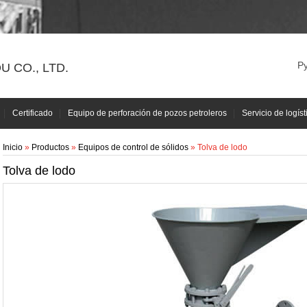
Р
 CO., LTD.
Certificado
Equipo de perforación de pozos petroleros
Servicio de logíst
Inicio
»
Productos
»
Equipos de control de sólidos
» Tolva de lodo
Tolva de lodo