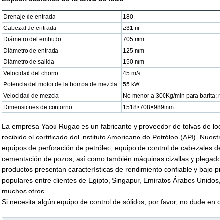
Drenaje de entrada
180
Cabezal de entrada
≥31 m
Diámetro del embudo
705 mm
Diámetro de entrada
125 mm
Diámetro de salida
150 mm
Velocidad del chorro
45 m/s
Potencia del motor de la bomba de mezcla
55 kW
Velocidad de mezcla
No menor a 300Kg/min para barita;
Dimensiones de contorno
1518×708×989mm
La empresa Yaou Rugao es un fabricante y proveedor de tolvas de l
recibido el certificado del Instituto Americano de Petróleo (API). Nues
equipos de perforación de petróleo, equipo de control de cabezales d
cementación de pozos, así como también máquinas cizallas y plegado
productos presentan características de rendimiento confiable y bajo 
populares entre clientes de Egipto, Singapur, Emiratos Árabes Unidos
muchos otros.
Si necesita algún equipo de control de sólidos, por favor, no dude en 