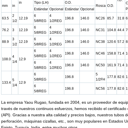
I.D.
in
Tipo (LH)
O.D.
C
mm
in
Rosca
O.D.
p
Estándar
Opcional
Estándar
Opcional
2
6
4
63.5
12.19
196.8
146.0
NC26
85.7
31.8
6
1/2
5/8REG
1/2REG
6
4
76.2
3
12.19
196.8
146.0
NC31
104.8
44.4
7
5/8REG
1/2REG
3
6
4
88.9
12.19
196.8
146.0
NC38
120.6
57.2
8
1/2
5/8REG
1/2REG
6
4
196.8
146.0
NC46
158.8
71.4
1
5/8REG
1/2REG
4
108.0
12.9
1/4
6
4
196.8
146.0
NC50
161.9
71.4
1
5/8REG
1/2REG
6
5
196.8
177.8
82.6
1
5/8REG
1/2FH
5
133.4
12.9
1/4
6
196.8
NC56
177.8
82.6
1
5/8REG
La empresa Yaou Rugao, fundada en 2004, es un proveedor de equipo
través de nuestros continuos esfuerzos, hemos recibido el certificado 
(API). Gracias a nuestra alta calidad y precios bajos, nuestros tubos d
perforación, máquinas cizallas, etc., son muy populares en Estados U
Egipto, Turquía, India, entre muchos otros.