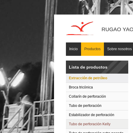
RUGAO YAOU
Inicio
Productos
Sobre nosotros
Lista de productos
Extracción de petróleo
Broca tricónica
Collarín de perforación
Tubo de perforación
Estabilizador de perforación
Tubo de perforación Kelly