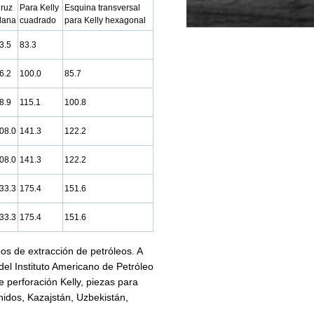
ruz
Para Kelly
Esquina transversal
lana
cuadrado
para Kelly hexagonal
3.5
83.3
6.2
100.0
85.7
8.9
115.1
100.8
08.0
141.3
122.2
08.0
141.3
122.2
33.3
175.4
151.6
33.3
175.4
151.6
s de extracción de petróleos. A
del Instituto Americano de Petróleo
e perforación Kelly, piezas para
nidos, Kazajstán, Uzbekistán,