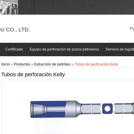
Р
 CO., LTD.
Certificado
Equipo de perforación de pozos petroleros
Servicio de logíst
Inicio
»
Productos
»
Extracción de petróleo
» Tubos de perforación Kelly
Tubos de perforación Kelly