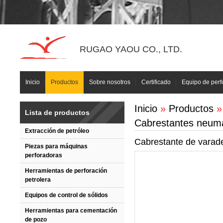
RUGAO YAOU CO., LTD.
Inicio
Productos
Sobre nosotros
Certificado
Equipo de perf
Inicio
»
Productos
Lista de productos
Cabrestantes neumá
Extracción de petróleo
Cabrestante de varad
Piezas para máquinas
perforadoras
Herramientas de perforación
petrolera
Equipos de control de sólidos
Herramientas para cementación
de pozo