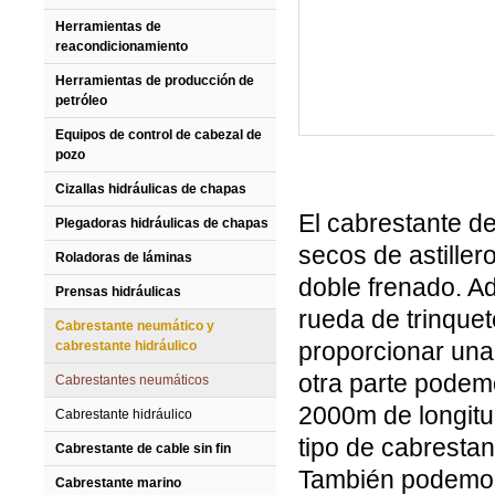
Herramientas de
reacondicionamiento
Herramientas de producción de
petróleo
Equipos de control de cabezal de
pozo
Cizallas hidráulicas de chapas
El cabrestante d
Plegadoras hidráulicas de chapas
secos de astiller
Roladoras de láminas
doble frenado. A
Prensas hidráulicas
rueda de trinque
Cabrestante neumático y
proporcionar una 
cabrestante hidráulico
otra parte podem
Cabrestantes neumáticos
2000m de longitu
Cabrestante hidráulico
tipo de cabrestan
Cabrestante de cable sin fin
También podemos
Cabrestante marino