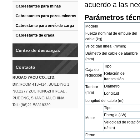
acuerdo a las ne
Cabrestantes para minas
Parámetros téc
Cabrestantes para pozos mineros
Cabrestante para envío de carga
Modelo
Fuerza nominal de empuje del
Cabrestante de grada
cable (kg)
Velocidad lineal (m/min)
Centro de descargas
Diámetro del cable de alambre
(mm)
Tipo
Contacto
Caja de
Relación de
reducción
RUGAO YAOU CO., LTD.
transmisión
Dir.:
ROOM 413-414, BUILDING 1,
Diámetro
Tambor
NO.2277 ZUCHONGZHI ROAD,
(mm)
Longitud
PUDONG, SHANGHAI, CHINA
Longitud del cable (m)
Tel.:
(86)21-58818339
Tipo
Energía (kW)
Motor
Velocidad de rotació
(r/min)
Freno