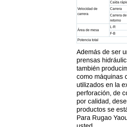
Caída rápi
Velocidad de
Carrera
carrera
Carrera de
retorno
L-R
Área de mesa
F-B
Potencia total
Además de ser u
prensas hidráulic
también producim
como máquinas co
utilizados en la 
perforación, de c
por calidad, des
productos se está
Para Rugao Yaou 
usted.