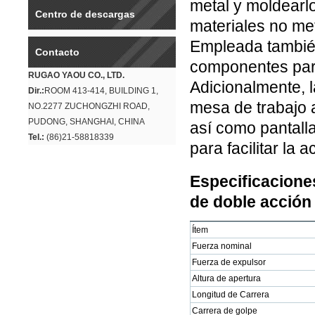
metal y moldearl
Centro de descargas
materiales no met
Empleada también
Contacto
componentes para
RUGAO YAOU CO., LTD.
Adicionalmente, l
Dir.:
ROOM 413-414, BUILDING 1,
mesa de trabajo au
NO.2277 ZUCHONGZHI ROAD,
PUDONG, SHANGHAI, CHINA
así como pantalla
Tel.:
(86)21-58818339
para facilitar la 
Especificaciones
de doble acción
Ítem
Fuerza nominal
Fuerza de expulsor
Altura de apertura
Longitud de Carrera
Carrera de golpe