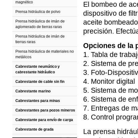
magnético
El bombeo de acei
dispositivo de fil
Prensa hidráulica de polvo
aceite bombeado.
Prensa hidráulica de imán de
aglomerado de tierras raras
precisión. Efectú
Prensa hidráulica de imán de
tierras raras
Opciones de la 
Prensa hidráulica de materiales no
1. Tabla de trabaj
metálicos
2. Sistema de pre
Cabrestante neumático y
3. Foto-Dispositi
cabrestante hidráulico
4. Monitor digital
Cabrestante de cable sin fin
5. Sistema de mo
Cabrestante marino
6. Sistema de en
Cabrestantes para minas
7. Entregas de ma
Cabrestantes para pozos mineros
8. Control progr
Cabrestante para envío de carga
Cabrestante de grada
La prensa hidrául