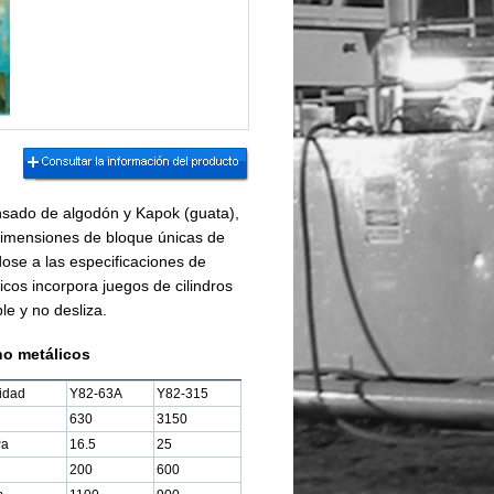
ensado de algodón y Kapok (guata),
 dimensiones de bloque únicas de
ose a las especificaciones de
cos incorpora juegos de cilindros
ble y no desliza.
no metálicos
idad
Y82-63A
Y82-315
630
3150
a
16.5
25
200
600