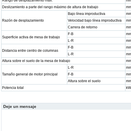
Rango de desplazamiento máx.
m
Deslizamiento a parte del rango máximo de altura de trabajo
m
Bajo línea improductiva
mm
Razón de desplazamiento
Velocidad bajo línea improductiva
mm
Carrera de retorno
mm
F-B
m
Superficie activa de mesa de trabajo
L-R
m
F-B
m
Distancia entre centro de columnas
L-R
m
Altura sobre el suelo de la mesa de trabajo
m
L-R
m
Tamaño general de motor principal
F-B
m
Altura sobre el suelo
m
Potencia total
kW
Deje un mensaje