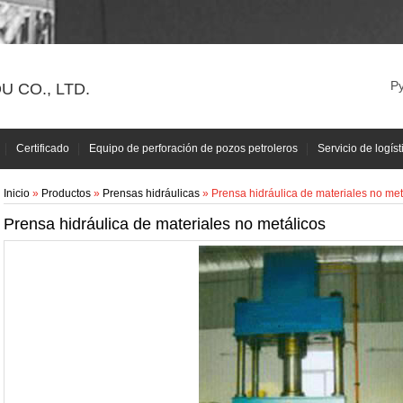
Р
 CO., LTD.
Certificado
Equipo de perforación de pozos petroleros
Servicio de logíst
Inicio
»
Productos
»
Prensas hidráulicas
» Prensa hidráulica de materiales no met
Prensa hidráulica de materiales no metálicos