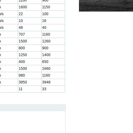
m
1100
900
m
1600
1150
/s
22
100
/s
10
16
/s
48
40
m
707
1160
m
1500
1260
m
800
900
m
1250
1400
m
400
650
m
1500
1660
m
980
1160
m
3950
3948
11
33