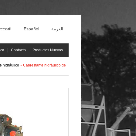
усский
Español
العربية
ica
Contacto
Productos Nuevos
e hidráulico
» Cabrestante hidráulico de