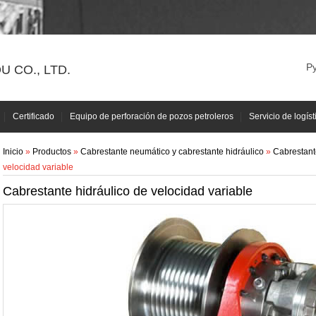
Р
 CO., LTD.
Certificado
Equipo de perforación de pozos petroleros
Servicio de logíst
Inicio
»
Productos
»
Cabrestante neumático y cabrestante hidráulico
»
Cabrestant
velocidad variable
Cabrestante hidráulico de velocidad variable