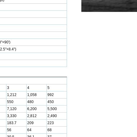
jo)
"×90')
5"×8.4")
3
4
5
1,212
1,058
992
550
480
450
7,120
6,200
5,500
3,330
2,812
2,490
183.7
209
223
56
64
68