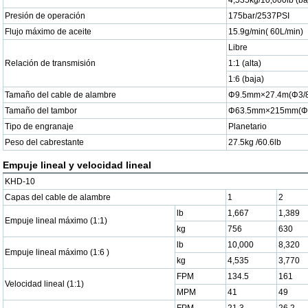
4,535kg/10,000lb (ba
Presión de operación
175bar/2537PSI
Flujo máximo de aceite
15.9g/min( 60L/min)
Libre
Relación de transmisión
1:1 (alta)
1:6 (baja)
Tamaño del cable de alambre
Φ9.5mm×27.4m(Φ3/8
Tamaño del tambor
Φ63.5mm×215mm(Φ2.
Tipo de engranaje
Planetario
Peso del cabrestante
27.5kg /60.6lb
Empuje lineal y velocidad lineal
KHD-10
Capas del cable de alambre
1
2
lb
1,667
1,389
Empuje lineal máximo (1:1)
kg
756
630
lb
10,000
8,320
Empuje lineal máximo (1:6 )
kg
4,535
3,770
FPM
134.5
161
Velocidad lineal (1:1)
MPM
41
49