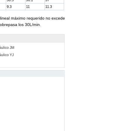
30.5
36.1
37
9.3
11
11.3
lineal máximo requerido no excede
 sobrepasa los 30L/min.
áulico JM
áulico YJ