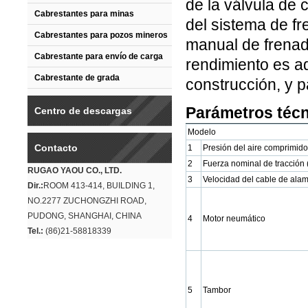
de la válvula de
Cabrestantes para minas
del sistema de fr
Cabrestantes para pozos mineros
manual de frenado
Cabrestante para envío de carga
rendimiento es a
Cabrestante de grada
construcción, y p
Parámetros téc
Centro de descargas
Modelo
Contacto
1
Presión del aire comprimid
2
Fuerza nominal de tracción 
RUGAO YAOU CO., LTD.
3
Velocidad del cable de ala
Dir.:
ROOM 413-414, BUILDING 1,
NO.2277 ZUCHONGZHI ROAD,
PUDONG, SHANGHAI, CHINA
4
Motor neumático
Tel.:
(86)21-58818339
5
Tambor